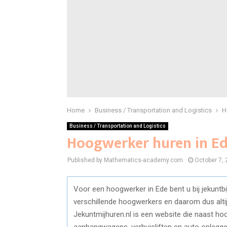
Home
Business / Transportation and Logistics
H
Business / Transportation and Logistics
Hoogwerker huren in Ede
Published by Mathematics-academy.com
October 7,
Voor een hoogwerker in Ede bent u bij jekuntbij
verschillende hoogwerkers en daarom dus alti
Jekuntmijhuren.nl is een website die naast ho
aanhangwagens, verhuisliften en auto oplegger