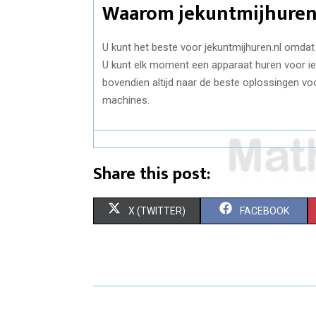
Waarom jekuntmijhuren
U kunt het beste voor jekuntmijhuren.nl omdat 
U kunt elk moment een apparaat huren voor ied
bovendien altijd naar de beste oplossingen vo
machines.
Share this post:
S
S
X (TWITTER)
FACEBOOK
H
H
A
A
R
R
E
E