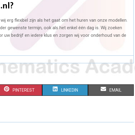
.nl?
wij erg flexibel zijn als het gaat om het huren van onze modellen.
er gewenste termijn, ook als het enkel één dag is. Wij zoeken
or uw bedrijf en iedere klus en zorgen wij voor onderhoud van de
S
S
S
PINTEREST
LINKEDIN
EMAIL
H
H
H
A
A
A
R
R
R
E
E
E