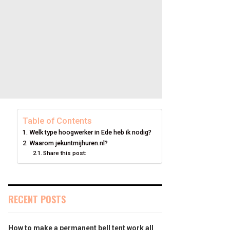
Table of Contents
Welk type hoogwerker in Ede heb ik nodig?
Waarom jekuntmijhuren.nl?
Share this post:
RECENT POSTS
How to make a permanent bell tent work all