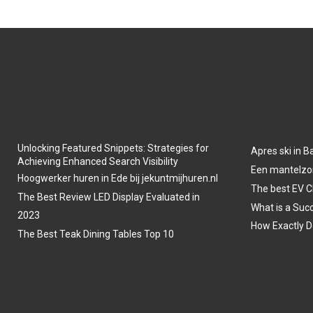
Unlocking Featured Snippets: Strategies for
Apres ski in B
Achieving Enhanced Search Visibility
Een mantelzo
Hoogwerker huren in Ede bij jekuntmijhuren.nl
The best EV C
The Best Review LED Display Evaluated in
What is a Suc
2023
How Exactly D
The Best Teak Dining Tables Top 10