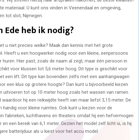
ste materiaal. U kunt ons vinden in Veenendaal en omgeving,
en tot slot, Nijmegen.
 Ede heb ik nodig?
t u niet precies welke? Maak dan kennis met het grote
l. Heeft u een hoogwerker nodig voor een kleine, eenpersoons
huren. Hier past, zoals de naam al zegt, maar één persoon in
ikt voor klussen tot 5,6 meter hoog. Dit type is geschikt voor
met een lift. Dit type kan bovendien zelfs met een aanhangwagen
or een klus op grotere hoogte? Dan kunt u bijvoorbeeld kiezen
en uitvoeren tot op 10 meter hoog zoals het wassen van ramen.
el waardoor hij een reikwijdte heeft van maar liefst 3,15 meter. De
handig voor kleine ruimtes. Ook kunt u kiezen voor de
in fabrieken, luchthavens en theaters omdat hij een hefvermogen
n een bereik van 6,1 meter. Gezien het model zelf licht is, is hij
ngere batterijduur als u kiest voor het accu model.