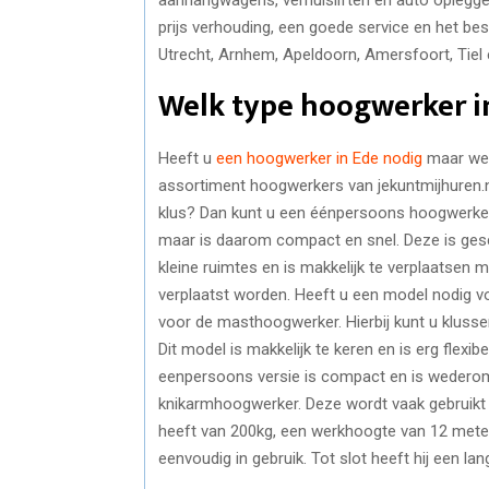
prijs verhouding, een goede service en het be
Utrecht, Arnhem, Apeldoorn, Amersfoort, Tiel 
Welk type hoogwerker in
Heeft u
een hoogwerker in Ede nodig
maar wee
assortiment hoogwerkers van jekuntmijhuren.n
klus? Dan kunt u een éénpersoons hoogwerker 
maar is daarom compact en snel. Deze is gesch
kleine ruimtes en is makkelijk te verplaatsen 
verplaatst worden. Heeft u een model nodig vo
voor de masthoogwerker. Hierbij kunt u kluss
Dit model is makkelijk te keren en is erg flexib
eenpersoons versie is compact en is wederom 
knikarmhoogwerker. Deze wordt vaak gebruikt 
heeft van 200kg, een werkhoogte van 12 meter e
eenvoudig in gebruik. Tot slot heeft hij een la