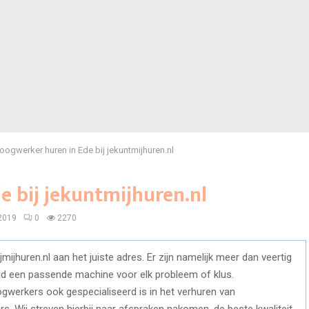
oogwerker huren in Ede bij jekuntmijhuren.nl
 bij jekuntmijhuren.nl
 2019
0
2270
mijhuren.nl aan het juiste adres. Er zijn namelijk meer dan veertig
jd een passende machine voor elk probleem of klus.
ogwerkers ook gespecialiseerd is in het verhuren van
s. Wij streven hierbij naar afspraken nakomen, de beste kwaliteit-