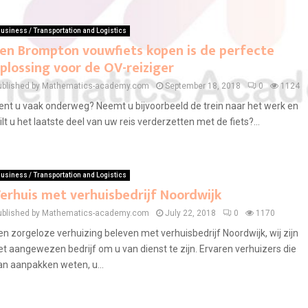
usiness / Transportation and Logistics
en Brompton vouwfiets kopen is de perfecte
plossing voor de OV-reiziger
ublished by Mathematics-academy.com
September 18, 2018
0
1124
ent u vaak onderweg? Neemt u bijvoorbeeld de trein naar het werk en
ilt u het laatste deel van uw reis verderzetten met de fiets?...
usiness / Transportation and Logistics
erhuis met verhuisbedrijf Noordwijk
ublished by Mathematics-academy.com
July 22, 2018
0
1170
en zorgeloze verhuizing beleven met verhuisbedrijf Noordwijk, wij zijn
et aangewezen bedrijf om u van dienst te zijn. Ervaren verhuizers die
an aanpakken weten, u...