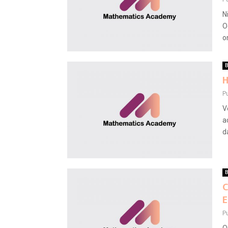
N
O
o
B
H
P
V
a
d
B
C
E
P