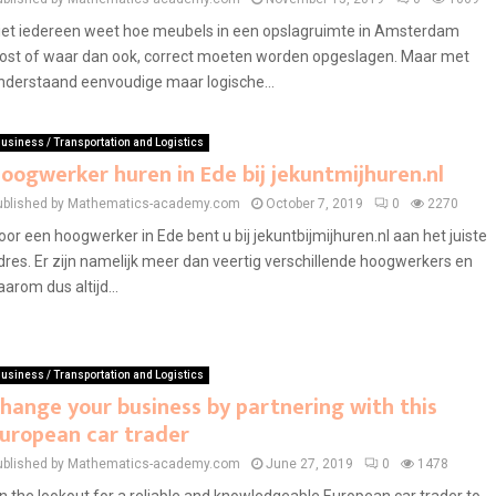
iet iedereen weet hoe meubels in een opslagruimte in Amsterdam
ost of waar dan ook, correct moeten worden opgeslagen. Maar met
nderstaand eenvoudige maar logische...
usiness / Transportation and Logistics
oogwerker huren in Ede bij jekuntmijhuren.nl
ublished by Mathematics-academy.com
October 7, 2019
0
2270
oor een hoogwerker in Ede bent u bij jekuntbijmijhuren.nl aan het juiste
dres. Er zijn namelijk meer dan veertig verschillende hoogwerkers en
aarom dus altijd...
usiness / Transportation and Logistics
hange your business by partnering with this
uropean car trader
ublished by Mathematics-academy.com
June 27, 2019
0
1478