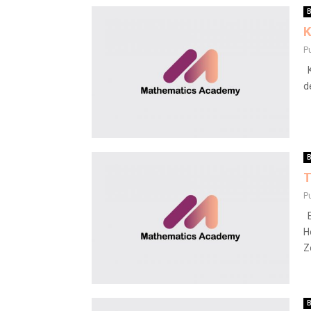
B
K
P
K
d
B
T
P
E
H
Z
B