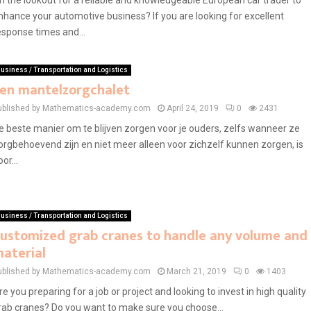
n the lookout for a reliable and knowledgeable European car trader to
nhance your automotive business? If you are looking for excellent
esponse times and...
usiness / Transportation and Logistics
en mantelzorgchalet
ublished by Mathematics-academy.com
April 24, 2019
0
2431
e beste manier om te blijven zorgen voor je ouders, zelfs wanneer ze
orgbehoevend zijn en niet meer alleen voor zichzelf kunnen zorgen, is
or...
usiness / Transportation and Logistics
ustomized grab cranes to handle any volume and
aterial
ublished by Mathematics-academy.com
March 21, 2019
0
1403
re you preparing for a job or project and looking to invest in high quality
rab cranes? Do you want to make sure you choose...