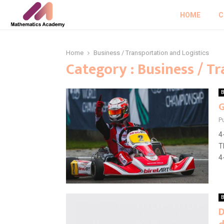
HOME
C
Home
Business / Transportation and Logistics
Category : Business / T
B
G
P
4
T
4
B
D