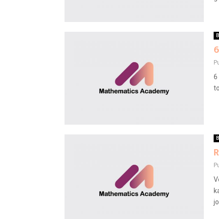
B
6
P
6
t
B
R
P
V
k
j