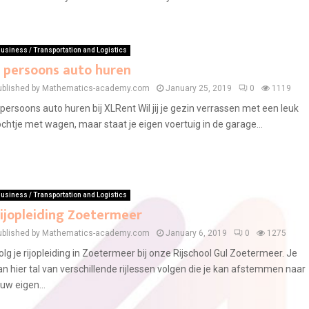
usiness / Transportation and Logistics
 persoons auto huren
ublished by Mathematics-academy.com
January 25, 2019
0
1119
 persoons auto huren bij XLRent Wil jij je gezin verrassen met een leuk
ochtje met wagen, maar staat je eigen voertuig in de garage...
usiness / Transportation and Logistics
ijopleiding Zoetermeer
ublished by Mathematics-academy.com
January 6, 2019
0
1275
olg je rijopleiding in Zoetermeer bij onze Rijschool Gul Zoetermeer. Je
an hier tal van verschillende rijlessen volgen die je kan afstemmen naar
ouw eigen...