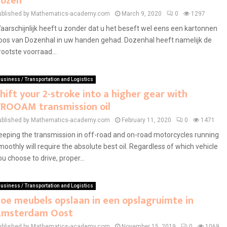
ozen
ublished by Mathematics-academy.com
March 9, 2020
0
1297
aarschijnlijk heeft u zonder dat u het beseft wel eens een kartonnen
oos van Dozenhal in uw handen gehad. Dozenhal heeft namelijk de
rootste voorraad...
usiness / Transportation and Logistics
hift your 2-stroke into a higher gear with
ROOAM transmission oil
ublished by Mathematics-academy.com
February 11, 2020
0
1471
eeping the transmission in off-road and on-road motorcycles running
moothly will require the absolute best oil. Regardless of which vehicle
ou choose to drive, proper...
usiness / Transportation and Logistics
oe meubels opslaan in een opslagruimte in
Amsterdam Oost
ublished by Mathematics-academy.com
November 15, 2019
0
1069