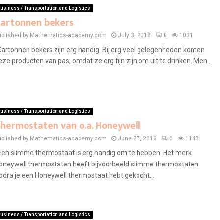
usiness / Transportation and Logistics
artonnen bekers
ublished by Mathematics-academy.com
July 3, 2018
0
1031
artonnen bekers zijn erg handig. Bij erg veel gelegenheden komen
eze producten van pas, omdat ze erg fijn zijn om uit te drinken. Men...
usiness / Transportation and Logistics
hermostaten van o.a. Honeywell
ublished by Mathematics-academy.com
June 27, 2018
0
1143
en slimme thermostaat is erg handig om te hebben. Het merk
oneywell thermostaten heeft bijvoorbeeld slimme thermostaten.
odra je een Honeywell thermostaat hebt gekocht...
usiness / Transportation and Logistics