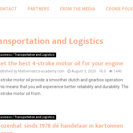
ONTACT
PARTNERS
FROM THE MEDIA
COOKIE POLI
ransportation and Logistics
usiness / Transportation and Logistics
et the best 4-stroke motor oil for your engine
ublished by Mathematics-academy.com
August 3, 2020
0
1440
-stroke motor oil provide a smoother clutch and gearbox operation.
his means that you will experience better reliability and durability. The
-stroke motor oil from...
usiness / Transportation and Logistics
ozenhal: sinds 1978 dé handelaar in kartonnen