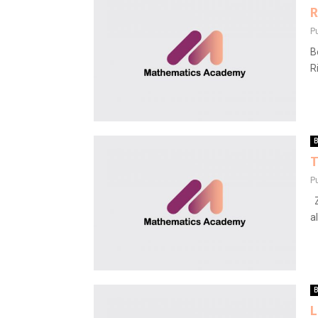
R
P
B
R
B
T
P
Z
al
B
L