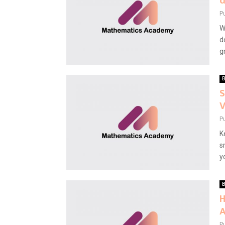
d
P
W
d
g
B
S
V
P
K
s
y
B
H
P