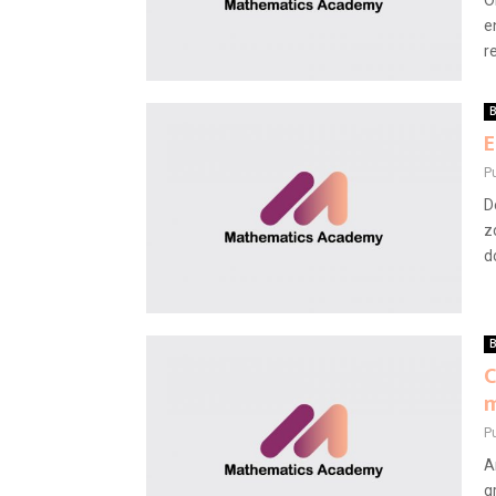
O
e
r
B
E
P
D
z
do
B
C
m
P
A
g