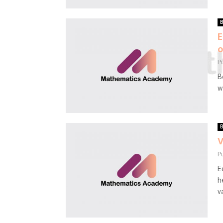
B
E
o
P
B
w
B
V
P
E
h
v