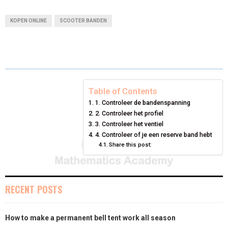
A
A
A
A
A
T
C
N
N
A
KOPEN ONLINE
SCOOTER BANDEN
R
R
R
R
R
W
E
T
K
I
E
E
E
E
E
I
B
E
E
L
O
O
O
O
O
T
O
R
D
N
N
N
N
N
T
O
E
I
Table of Contents
1. Controleer de bandenspanning
E
K
S
N
2. Controleer het profiel
3. Controleer het ventiel
R
T
4. Controleer of je een reserve band hebt
)
Share this post:
RECENT POSTS
How to make a permanent bell tent work all season