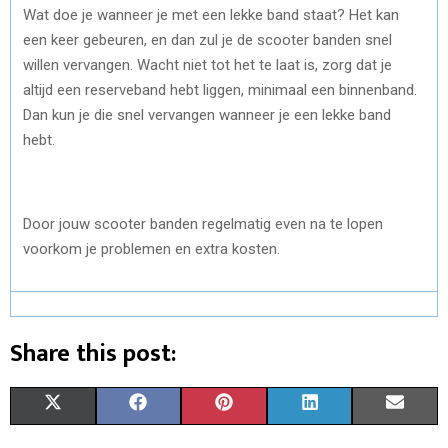
Wat doe je wanneer je met een lekke band staat? Het kan
een keer gebeuren, en dan zul je de scooter banden snel
willen vervangen. Wacht niet tot het te laat is, zorg dat je
altijd een reserveband hebt liggen, minimaal een binnenband.
Dan kun je die snel vervangen wanneer je een lekke band
hebt.
Door jouw scooter banden regelmatig even na te lopen
voorkom je problemen en extra kosten.
Share this post:
S
S
S
S
S
X
F
P
L
E
H
H
H
H
H
(
A
I
I
M